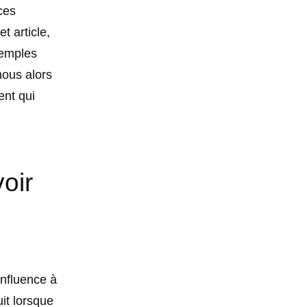
ces
t article,
xemples
nous alors
nt qui
oir
influence à
it lorsque