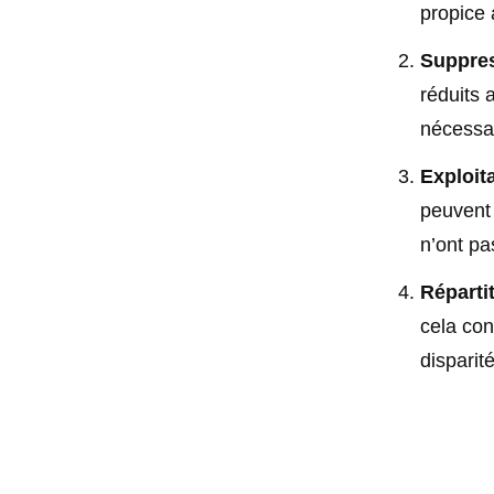
propice 
Suppres
réduits 
nécessai
Exploit
peuvent 
n’ont pa
Réparti
cela con
disparit