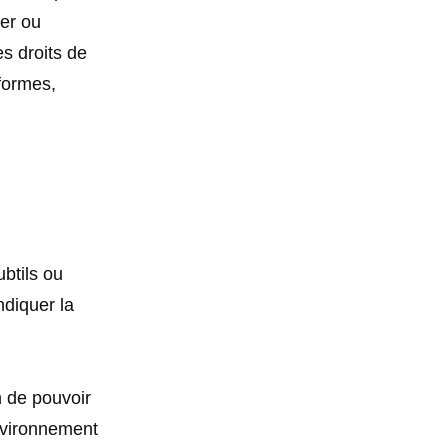
ler ou
es droits de
formes,
ubtils ou
ndiquer la
n de pouvoir
nvironnement