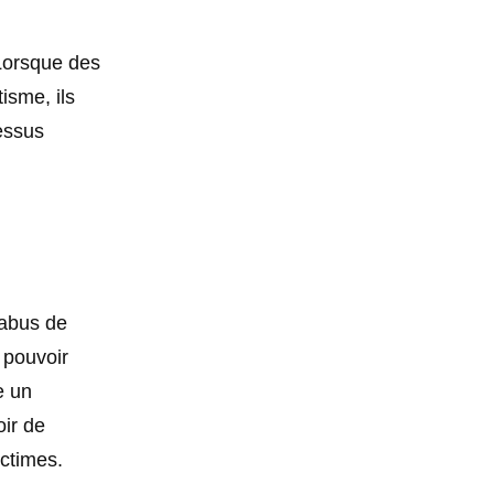
 Lorsque des
isme, ils
essus
’abus de
 pouvoir
e un
oir de
ctimes.