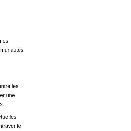
imes
ommunautés
ntre les
ner une
x.
étue les
ntraver le