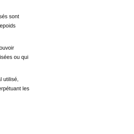
sés sont
repoids
ouvoir
isées ou qui
 utilisé,
erpétuant les