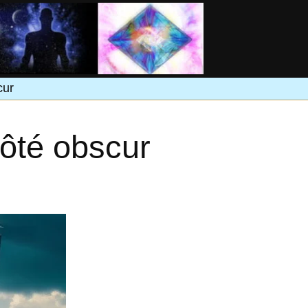
cur
côté obscur