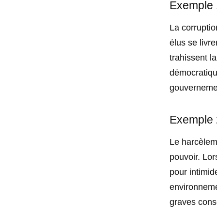
Exemple 1
La corruptio
élus se livr
trahissent l
démocratique
gouvernemen
Exemple 2
Le harcèleme
pouvoir. Lor
pour intimid
environnemen
graves cons