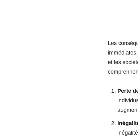
Les conséqu
immédiates. 
et les socié
comprennent
Perte d
individu
augmenta
Inégalit
inégalit