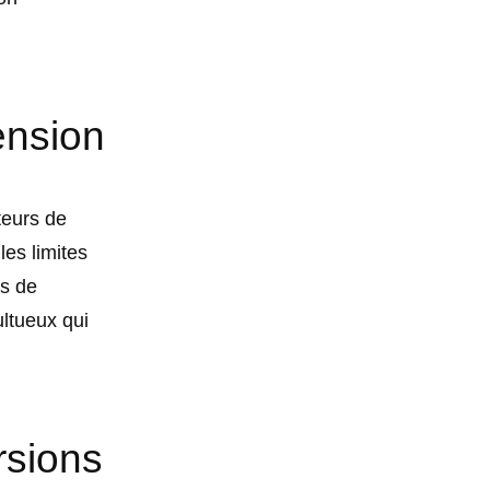
ension
teurs de
es limites
rs de
ltueux qui
orsions