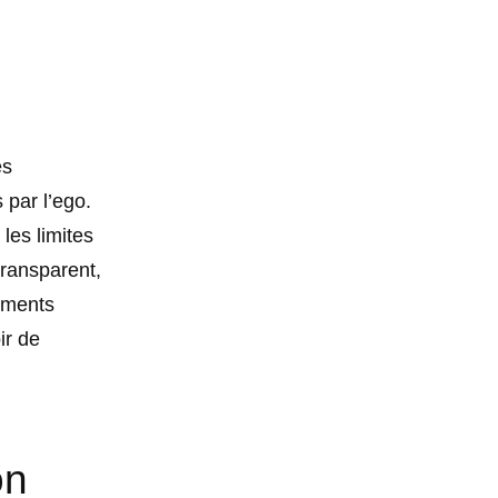
es
 par l’ego.
les limites
transparent,
sements
ir de
on