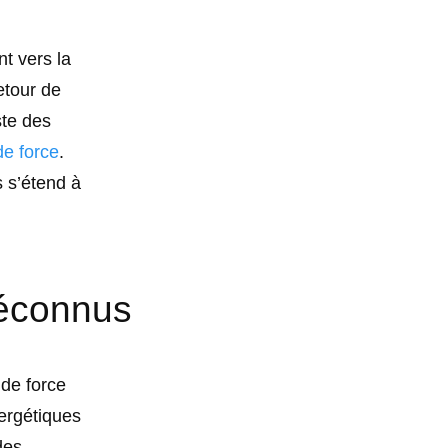
t vers la
etour de
ste des
e force
.
s s’étend à
méconnus
 de force
nergétiques
des