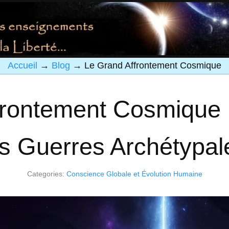
Accueil
→
Blog
→
Le Grand Affrontement Cosmique
frontement Cosmique
es Guerres Archétypal
Categories:
Conscience Globale et Évolution Humaine