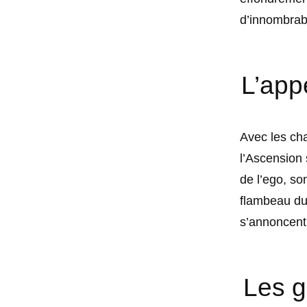
d’innombrab
L’appe
Avec les cha
l’Ascension 
de l’ego, so
flambeau du 
s’annoncent
Les gr