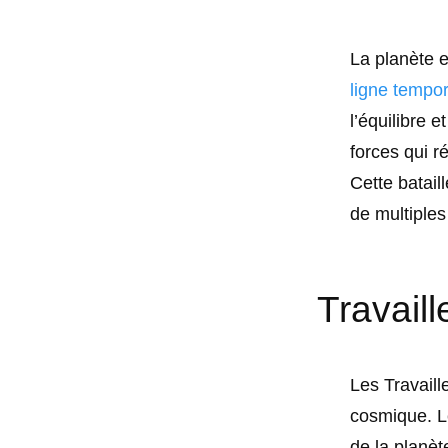
La planète e
ligne tempor
l’équilibre 
forces qui r
Cette batail
de multiple
Travail
Les Travaill
cosmique. Le
de la planèt