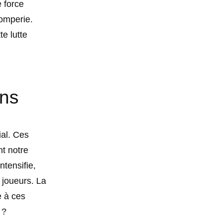
e force
romperie.
te lutte
ons
ial. Ces
t notre
ntensifie,
 joueurs. La
e à ces
 ?