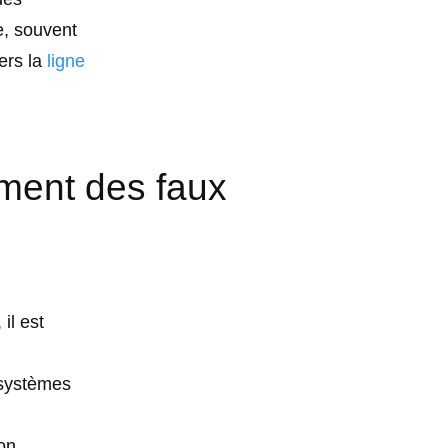
e, souvent
ers la
ligne
ement des faux
il est
 systèmes
ion