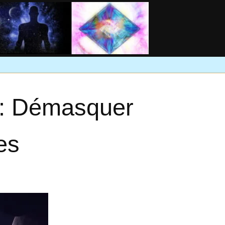
 : Démasquer
es