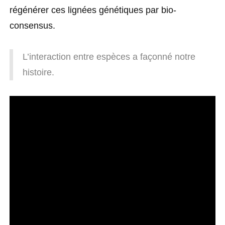
régénérer ces lignées génétiques par bio-
consensus.
L’interaction entre espèces a façonné notre
histoire.