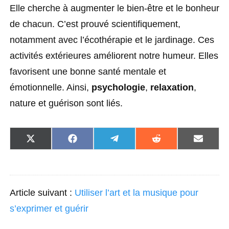
Elle cherche à augmenter le bien-être et le bonheur
de chacun. C’est prouvé scientifiquement,
notamment avec l’écothérapie et le jardinage. Ces
activités extérieures améliorent notre humeur. Elles
favorisent une bonne santé mentale et
émotionnelle. Ainsi,
psychologie
,
relaxation
,
nature et guérison sont liés.
S
S
S
S
S
h
h
h
h
h
a
a
a
a
a
r
r
r
r
r
e
e
e
e
e
o
o
o
o
o
Article suivant :
Utiliser l’art et la musique pour
n
n
n
n
n
X
F
T
R
E
s’exprimer et guérir
(
a
e
e
m
T
c
l
d
a