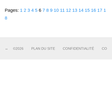
Pages:
1
2
3
4
5
6
7
8
9
10
11
12
13
14
15
16
17
1
8
©2026
PLAN DU SITE
CONFIDENTIALITÉ
CONT