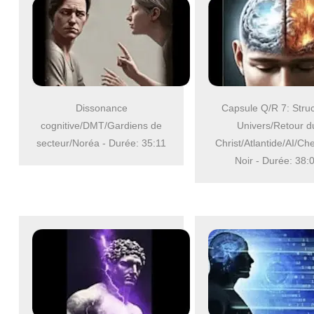
Dissonance
Capsule Q/R 7: Stru
cognitive/DMT/Gardiens de
Univers/Retour d
secteur/Noréa - Durée: 35:11
Christ/Atlantide/AI/Che
Noir - Durée: 38: