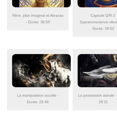
Rêve, plan imaginal et Abraxas
Capsule Q/R 2:
- Durée: 36:59
Supraconscience vibrat
Durée: 39:02
La manipulation occulte -
La possession astrale -
Durée: 26:48
28:11