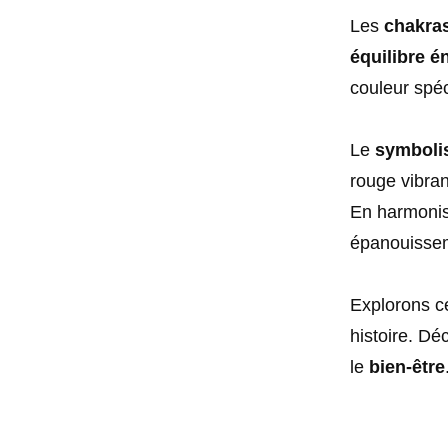
Les
chakra
équilibre é
couleur spéc
Le
symboli
rouge vibran
En harmonis
épanouissem
Explorons c
histoire. D
le
bien-être