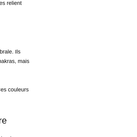
s relient
rale. Ils
chakras, mais
Ces couleurs
re