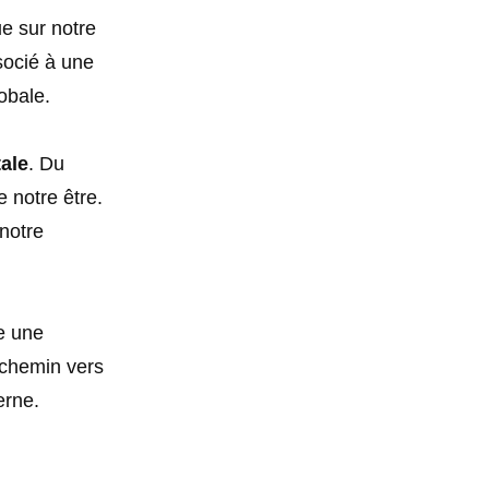
ue sur notre
socié à une
obale.
tale
. Du
e notre être.
notre
e une
 chemin vers
erne.