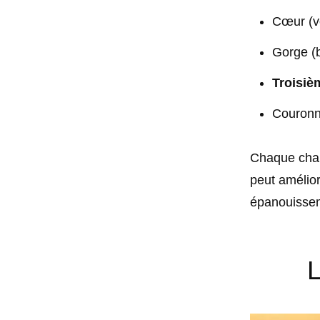
Cœur (ve
Gorge (b
Troisiè
Couronne
Chaque chakr
peut amélior
épanouissem
L