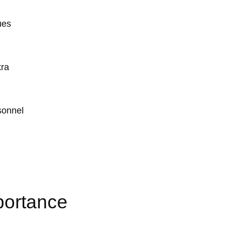
ues
kra
sonnel
mportance