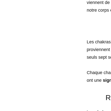
viennent de 
notre corps e
Les chakras 
proviennent 
seuls sept s
Chaque chakr
ont une
sign
R