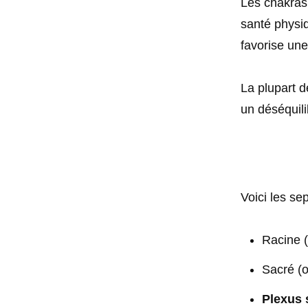
Les chakras 
santé physiq
favorise une
La plupart d
un déséquili
Voici les sep
Racine (
Sacré (o
Plexus 