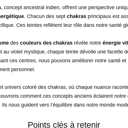
s
, concept ancestral indien, offrent une perspective uniq
nergétique
. Chacun des sept
chakras
principaux est as
ifique. Ces teintes reflètent leur rôle dans notre santé gl
sme
des
couleurs des chakras
révèle notre
énergie vi
t au violet mystique, chaque teinte dévoile une facette d
ant ces centres, nous pouvons améliorer notre santé et 
ent personnel.
et univers coloré des chakras, où chaque nuance racont
écouvrons comment ces concepts anciens éclairent notre
. Ils nous guident vers l’équilibre dans notre monde mod
Points clés à retenir