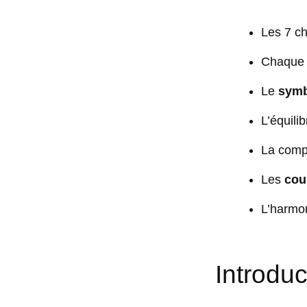
Les 7 ch
Chaque c
Le
symb
L’équili
La comp
Les
cou
L’harmon
Introduc