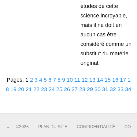
études de cette
science incroyable,
mais il ne doit en
aucun cas être
considéré comme un
substitut du matériel
original.
Pages: 1
2
3
4
5
6
7
8
9
10
11
12
13
14
15
16
17
1
8
19
20
21
22
23
24
25
26
27
28
29
30
31
32
33
34
©2026
PLAN DU SITE
CONFIDENTIALITÉ
CONT