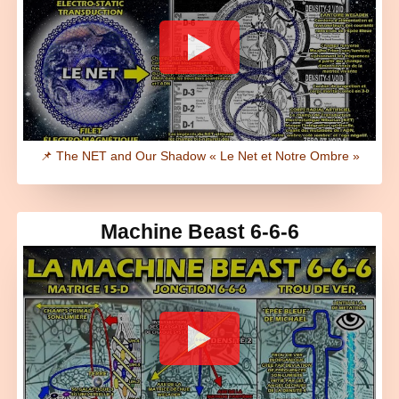
📌 The NET and Our Shadow « Le Net et Notre Ombre »
Machine Beast 6-6-6