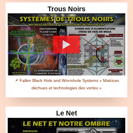
Trous Noirs
📌 Fallen Black Hole and Wormhole Systems « Matrices
déchues et technologies des vortex »
Le Net