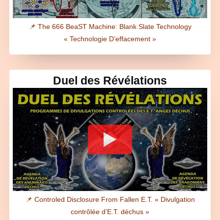
📌 The 666 BeaST Machine: Blank Slate Technology
« Technologie D’effacement »
Duel des Révélations
📌 Controled Disclosure From Fallen E.T. « Divulgation
contrôlée d’E.T. déchus »