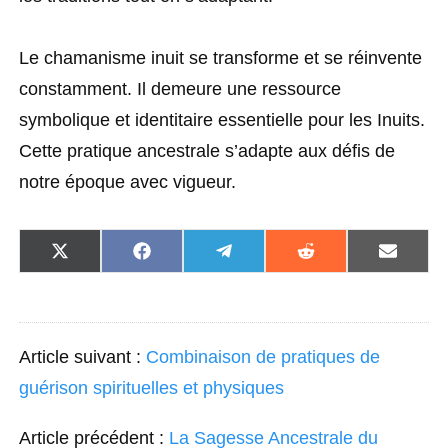
Le chamanisme inuit se transforme et se réinvente
constamment. Il demeure une ressource
symbolique et identitaire essentielle pour les Inuits.
Cette pratique ancestrale s’adapte aux défis de
notre époque avec vigueur.
S
S
S
S
S
h
h
h
h
h
a
a
a
a
a
r
r
r
r
r
e
e
e
e
e
o
o
o
o
o
Article suivant :
Combinaison de pratiques de
n
n
n
n
n
X
F
T
R
E
guérison spirituelles et physiques
(
a
e
e
m
T
c
l
d
a
Article précédent :
La Sagesse Ancestrale du
w
e
e
d
i