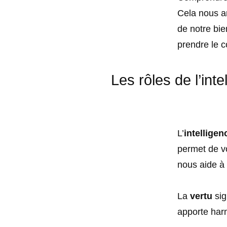
Cela nous am
de notre bi
prendre le c
Les rôles de l’int
L’
intelligen
permet de v
nous aide à 
La
vertu
sig
apporte harm