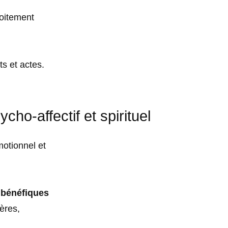
roitement
s et actes.
ho-affectif et spirituel
motionnel et
 bénéfiques
ères,