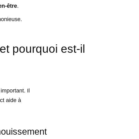
en-être
.
monieuse.
t pourquoi est-il
important. Il
t aide à
anouissement