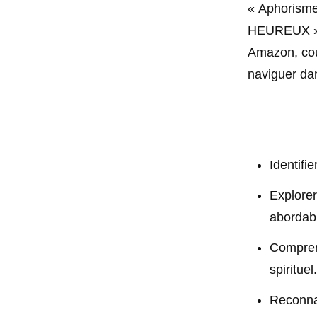
« Aphorisme
HEUREUX » à
Amazon, couv
naviguer dan
Identifie
Explorer
abordab
Comprend
spirituel.
Reconnaî