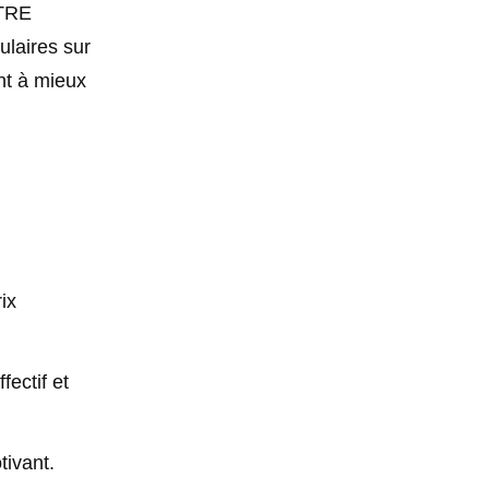
ÊTRE
laires sur
nt à mieux
ix
ectif et
tivant.