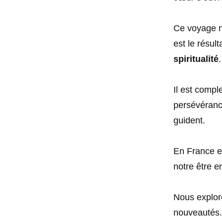
Ce voyage n’
est le résul
spiritualité
.
Il est compl
persévéranc
guident.
En France et
notre être e
Nous explor
nouveautés.