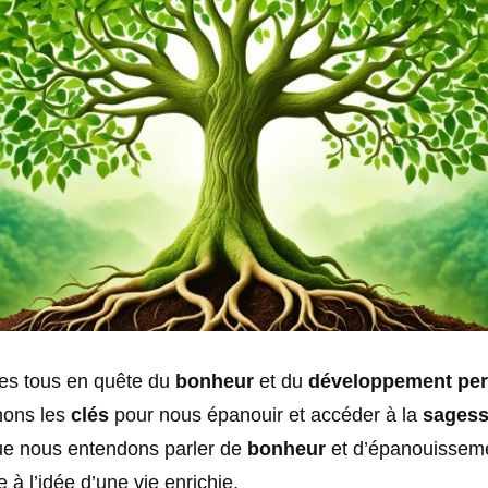
s tous en quête du
bonheur
et du
développement per
hons les
clés
pour nous épanouir et accéder à la
sages
ue nous entendons parler de
bonheur
et d’épanouisseme
 à l’idée d’une vie enrichie.