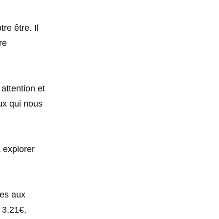
e être. Il
re
 attention et
ux qui nous
à explorer
ues aux
 3,21€,