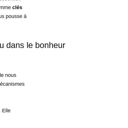
omme
clés
ous pousse à
rtu dans le bonheur
le nous
mécanismes
 Elle