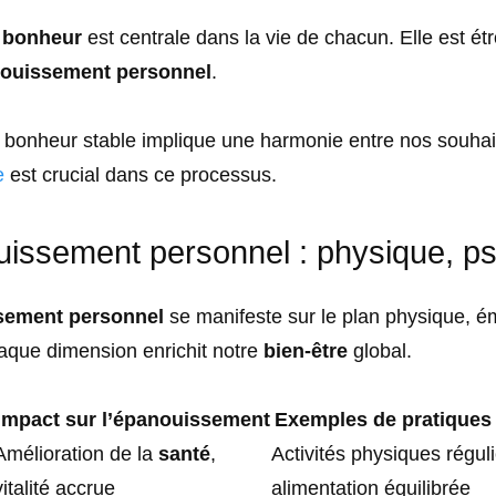
u
bonheur
est centrale dans la vie de chacun. Elle est ét
ouissement personnel
.
 bonheur stable implique une harmonie entre nos souhait
e
est crucial dans ce processus.
ssement personnel : physique, psyc
sement personnel
se manifeste sur le plan physique, é
haque dimension enrichit notre
bien-être
global.
Impact sur l’épanouissement
Exemples de pratiques
Amélioration de la
santé
,
Activités physiques réguli
vitalité accrue
alimentation équilibrée