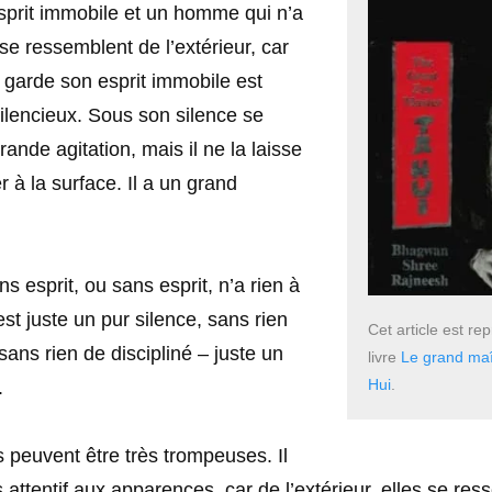
sprit immobile et un homme qui n’a
 se ressemblent de l’extérieur, car
 garde son esprit immobile est
ilencieux. Sous son silence se
ande agitation, mais il ne la laisse
 à la surface. Il a un grand
 esprit, ou sans esprit, n’a rien à
 est juste un pur silence, sans rien
Cet article est re
sans rien de discipliné – juste un
livre
Le grand maî
Hui
.
.
 peuvent être très trompeuses. Il
ès attentif aux apparences, car de l’extérieur, elles se re