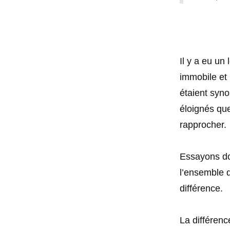
Il y a eu un
immobile et
étaient syno
éloignés que
rapprocher.
Essayons don
l’ensemble d
différence.
La différenc