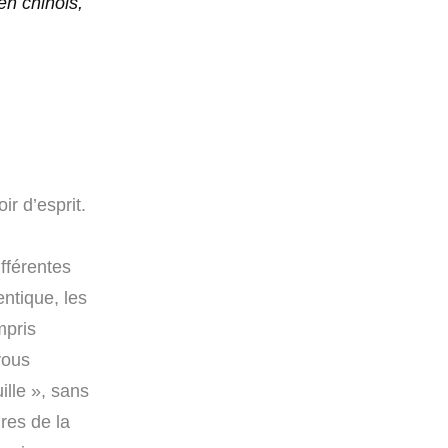
en chinois,
ir d’esprit.
fférentes
entique, les
mpris
vous
ille », sans
ires de la