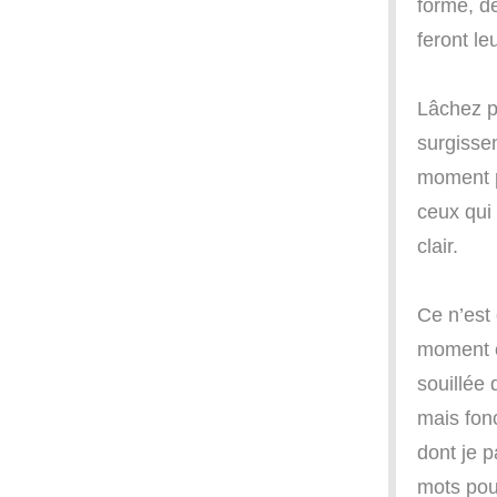
forme, de
feront le
Lâchez pr
surgissen
moment p
ceux qui 
clair.
Ce n’est
moment où
souillée 
mais fonc
dont je p
mots pou