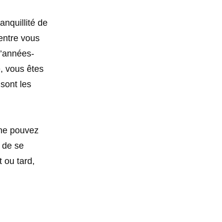
anquillité de
 entre vous
 d’années-
é, vous êtes
 sont les
 ne pouvez
t de se
t ou tard,