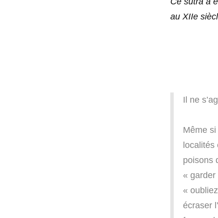
Ce sutra a é
au XIIe siècl
Il ne s’a
Même si 
localités
poisons 
« garder 
« oubliez
écraser l