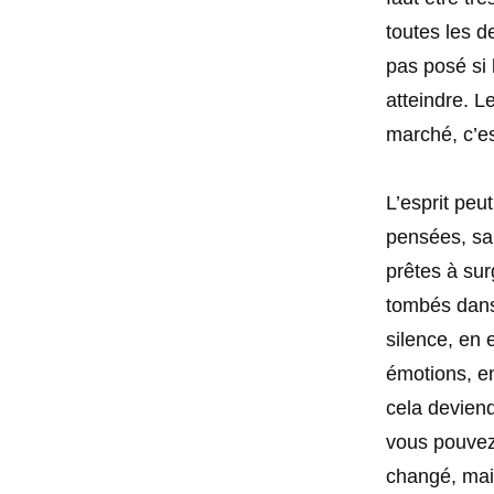
toutes les d
pas posé si l
atteindre. Le
marché, c’es
L’esprit peut
pensées, san
prêtes à sur
tombés dans 
silence, en
émotions, e
cela devien
vous pouvez 
changé, mai