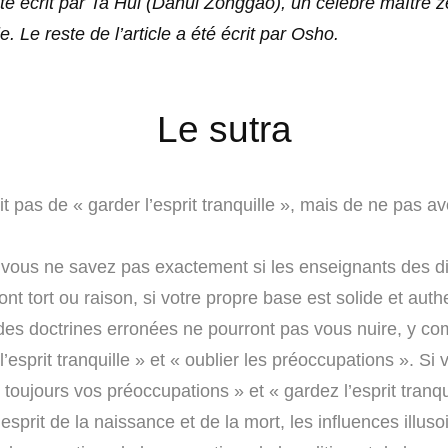
té écrit par Ta Hui (Dahui Zonggao), un célèbre maître z
e. Le reste de l’article a été écrit par Osho.
Le sutra
git pas de « garder l’esprit tranquille », mais de ne pas avo
vous ne savez pas exactement si les enseignants des di
 ont tort ou raison, si votre propre base est solide et auth
des doctrines erronées ne pourront pas vous nuire, y co
l’esprit tranquille » et « oublier les préoccupations ». Si 
 toujours vos préoccupations » et « gardez l’esprit tranqu
’esprit de la naissance et de la mort, les influences illuso