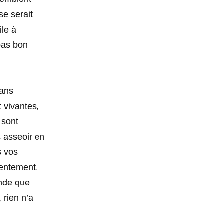
se serait
ile à
 pas bon
sans
 vivantes,
 sont
s asseoir en
s vos
lentement,
onde que
 rien n’a