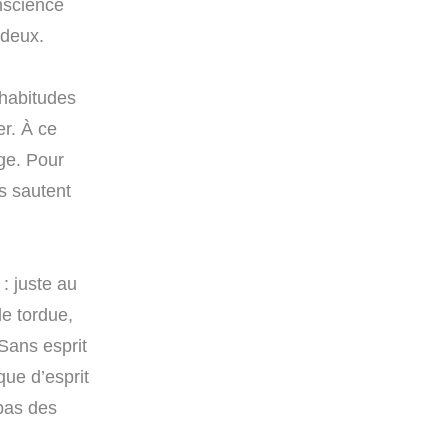
onscience
 deux.
 habitudes
er. À ce
ge. Pour
ls sautent
: juste au
le tordue,
Sans esprit
que d’esprit
 pas des