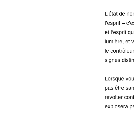
L’état de non
l’esprit – c’
et l’esprit q
lumière, et 
le contrôleu
signes distin
Lorsque vou
pas être san
révolter cont
explosera p