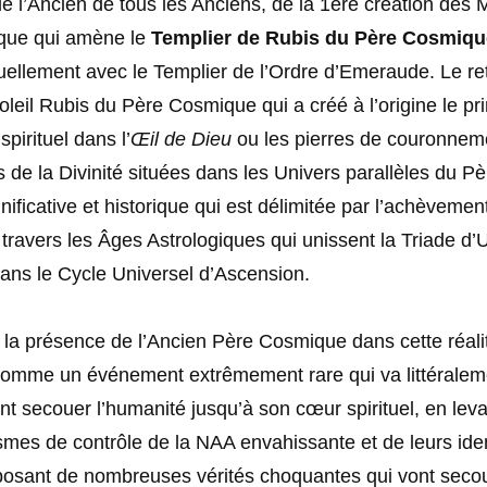
e l’Ancien de tous les Anciens, de la 1ère création des 
que qui amène le
Templier de Rubis du Père Cosmiqu
tuellement avec le Templier de l’Ordre d’Emeraude. Le re
leil Rubis du Père Cosmique qui a créé à l’origine le pr
spirituel dans l’
Œil de Dieu
ou les pierres de couronnem
de la Divinité situées dans les Univers parallèles du Pè
nificative et historique qui est délimitée par l’achèveme
 travers les Âges Astrologiques qui unissent la Triade d’
ans le Cycle Universel d’Ascension.
 la présence de l’Ancien Père Cosmique dans cette réali
omme un événement extrêmement rare qui va littéralem
nt secouer l’humanité jusqu’à son cœur spirituel, en levan
mes de contrôle de la NAA envahissante et de leurs iden
posant de nombreuses vérités choquantes qui vont secou