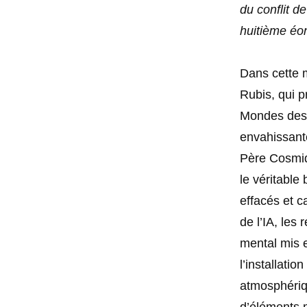
du conflit d
huitième éon
Dans cette m
Rubis, qui 
Mondes des 
envahissante
Père Cosmiqu
le véritable
effacés et c
de l’IA, les
mental mis 
l’installati
atmosphériqu