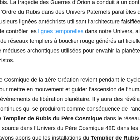
bis. La tragédie des Guerres d’Orion a conduit à un cont
’Ordre du Rubis dans des Univers Paternels parallèles q
sieurs lignées antéchrists utilisant l’architecture falsifié
e contrôler les
lignes temporelles
dans notre Univers, a
s de réseaux templiers à bouclier rouge générés artificiel
méduses archontiques utilisées pour envahir la planète 
ristos.
re Cosmique de la 1ère Création revient pendant le Cycl
ur mettre en mouvement et guider l’ascension de l’hum
événements de libération planétaire. Il y aura des révéla
s continues qui se produiront comme conséquence de l’an
ue
Templier de Rubis du Père Cosmique
dans le réseau
a source dans l’Univers du Père Cosmique 48D dans le
vons appris que les installations du
Templier de Rubis