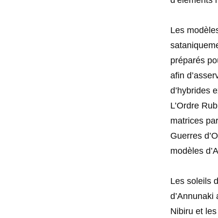
d’éléments m
Les modèles 
sataniquemen
préparés pou
afin d’asser
d’hybrides e
L’Ordre Rubi
matrices pa
Guerres d’Or
modèles d’An
Les soleils
d’Annunaki a
Nibiru et le