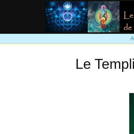
A
Le Templ