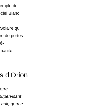
 Temple de
ciel Blanc
Solaire qui
ire de portes
ré-
umanité
s d’Orion
erre
 supervisant
 noir, germe