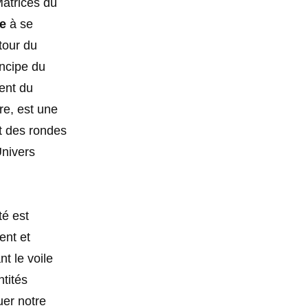
Matrices du
e
à se
tour du
incipe du
ent du
re, est une
nt des rondes
Univers
té est
ent et
t le voile
tités
er notre