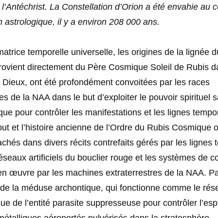
e l’Antéchrist. La Constellation d’Orion a été envahie au 
 astrologique, il y a environ 208 000 ans.
atrice temporelle universelle, les origines de la lignée 
provient directement du Père Cosmique Soleil de Rubis d
Dieux, ont été profondément convoitées par les races
s de la NAA dans le but d’exploiter le pouvoir spirituel 
e pour contrôler les manifestations et les lignes tempore
 but et l’histoire ancienne de l’Ordre du Rubis Cosmique o
achés dans divers récits contrefaits gérés par les lignes
 réseaux artificiels du bouclier rouge et les systèmes de c
en œuvre par les machines extraterrestres de la NAA. P
on de la méduse archontique, qui fonctionne comme le rés
e de l’entité parasite suppresseuse pour contrôler l’espri