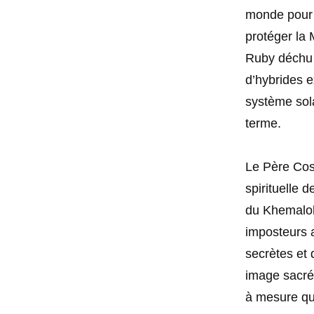
monde pour 
protéger la 
Ruby déchu 
d’hybrides e
système sola
terme.
Le Père Cosm
spirituelle 
du Khemaloha
imposteurs a
secrètes et 
image sacrée
à mesure qu