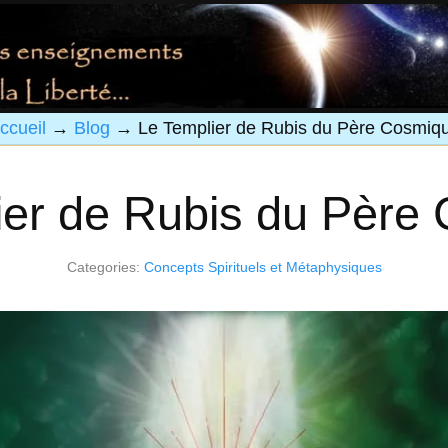
ccueil
→
Blog
→
Le Templier de Rubis du Père Cosmiq
ier de Rubis du Père
Categories:
Concepts Spirituels et Métaphysiques