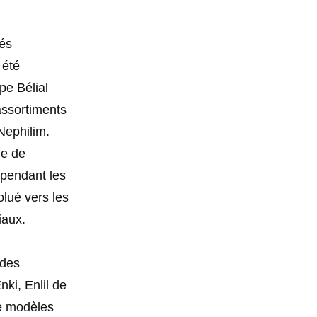
lés
 été
pe Bélial
’assortiments
 Nephilim.
ue de
 pendant les
lué vers les
iaux.
ides
ki, Enlil de
de modèles