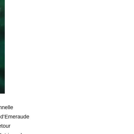
nnelle
s d’Emeraude
etour