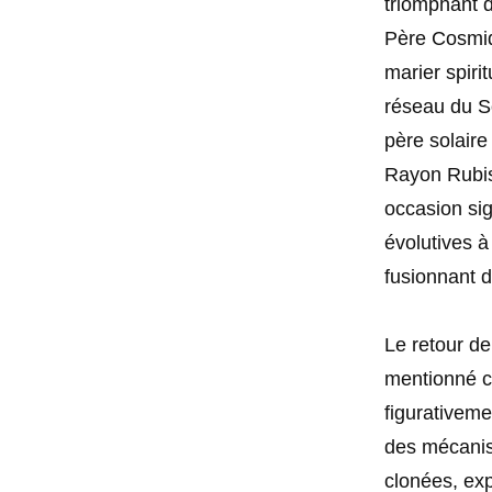
triomphant d
Père Cosmi
marier spiri
réseau du So
père solaire 
Rayon Rubis 
occasion sig
évolutives à
fusionnant d
Le retour de
mentionné c
figurativeme
des mécanis
clonées, ex