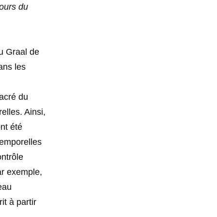
cours du
du Graal de
ans les
sacré du
lles. Ainsi,
nt été
 temporelles
ontrôle
ar exemple,
eau
t à partir