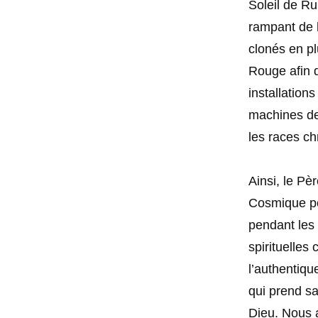
Soleil de Ru
rampant de l
clonés en plu
Rouge afin d
installation
machines de 
les races ch
Ainsi, le Pè
Cosmique po
pendant les 
spirituelle
l’authentiq
qui prend s
Dieu. Nous a