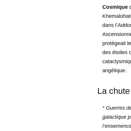
Cosmique
d
Khemalohate
dans l’
Addo
Ascensionné 
protégeait l
des étoiles 
cataclysmiqu
angélique.
La chute
* Guerres de
galactique p
l’ensemencem