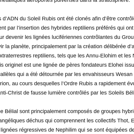
étalliques aéroportés pulvérisés dans la stratosphère.
d’ADN du Soleil Rubis ont été clonés afin d’être contrô
t par l’insertion des hybrides reptiliens préférés qui ont
r devenir les lignées lucifériennes contrôlantes du Grou
vir la planète, principalement par la création délibérée d
xtraterrestres reptiliens, tels que les Annu-Elohim et les
s originel est une lignée de pères fondateurs Elohei iss
rallèles qui a été détournée par les envahisseurs Wesan
ion, au cours desquelles l’Ordre Rubis a rapidement évo
ti-Christ de fausse lumière contrôlés par les Soleils Bél
 de Bélial sont principalement composés de groupes hybr
ngéliques déchus qui comprennent les collectifs Thot, En
s lignées régressives de Nephilim qui se sont équipées 