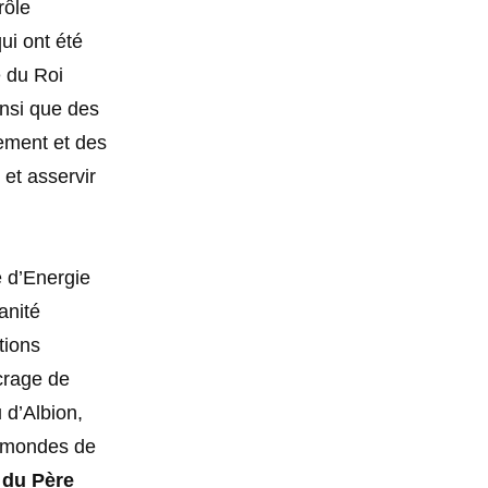
rôle
ui ont été
e du Roi
insi que des
lement et des
et asservir
e d’Energie
anité
tions
crage de
 d’Albion,
s mondes de
 du Père