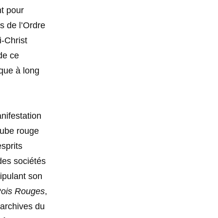
t pour
s de l’Ordre
-Christ
 de ce
ique à long
nifestation
 cube rouge
sprits
des sociétés
ipulant son
Rois Rouges
,
 archives du