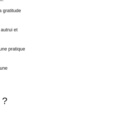
a gratitude
 autrui et
 une pratique
’une
 ?