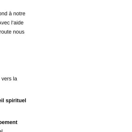
ond à notre
Avec l’aide
 route nous
 vers la
il spirituel
pement
l.