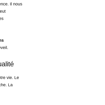
nce. Il nous
peut
es
ns
veil.
alité
tre vie. Le
che. La