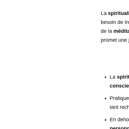
La
spiritual
besoin de tr
de la
médit
promet une j
La
spiri
conscie
Pratique
tant rec
En dehor
personn