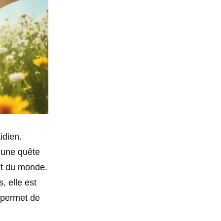
idien.
t une quête
t du monde.
, elle est
s permet de