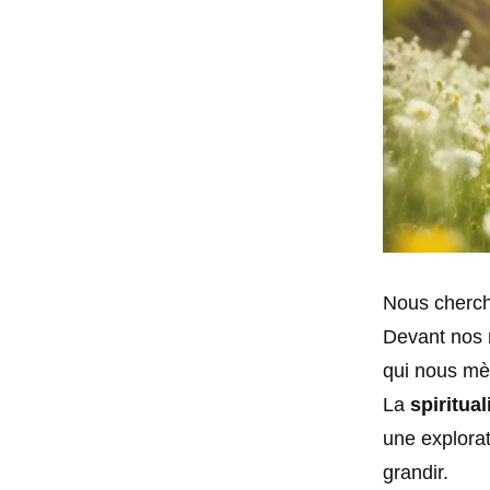
Nous chercho
Devant nos r
qui nous mè
La
spiritual
une explorat
grandir.