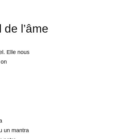
l de l’âme
l. Elle nous
 on
a
ou un mantra