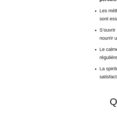
Les mét
sont ess
S’ouvrir
nourrir 
Le calme
régulièr
La spiri
satisfac
Q