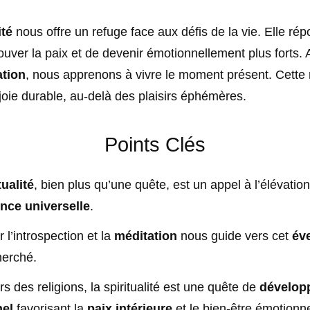
ité
nous offre un refuge face aux défis de la vie. Elle rép
ouver la paix et de devenir émotionnellement plus forts. 
ation
, nous apprenons à vivre le moment présent. Cette
oie durable, au-delà des plaisirs éphémères.
Points Clés
tualité
, bien plus qu’une quête, est un appel à l’élévation
nce universelle
.
r l’introspection et la
méditation
nous guide vers cet
éve
herché.
s des religions, la spiritualité est une quête de
dévelop
el
favorisant la
paix intérieure
et le bien-être émotionne