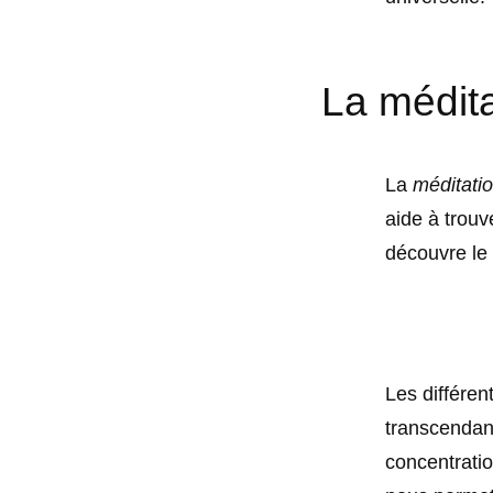
La médita
La
méditati
aide à trouv
découvre le 
Les différe
transcendant
concentratio