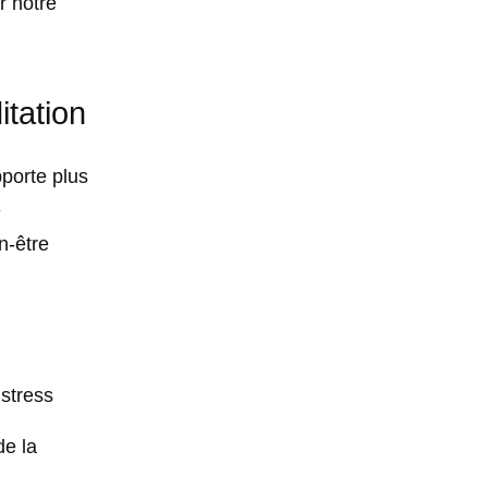
r notre
itation
pporte plus
e
n-être
 stress
de la