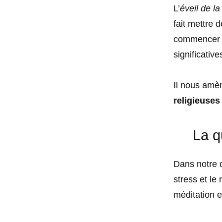
L’
éveil de l
fait mettre 
commencer p
significative
Il nous amèn
religieuses
La q
Dans notre q
stress et le
méditation e