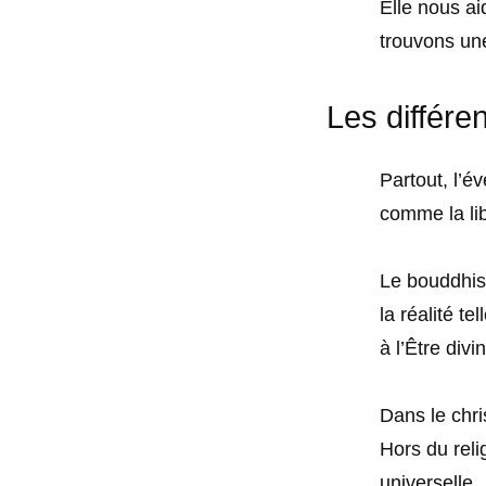
Elle nous ai
trouvons une
Les différen
Partout, l’év
comme la lib
Le bouddhism
la réalité t
à l’Être divin
Dans le chris
Hors du reli
universelle.